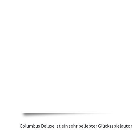
Columbus Deluxe ist ein sehr beliebter Glücksspielauto