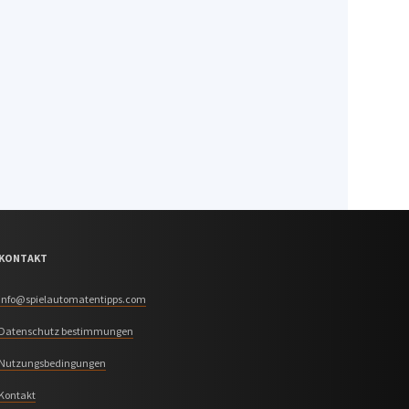
KONTAKT
info@spielautomatentipps.com
Datenschutz bestimmungen
Nutzungsbedingungen
Kontakt