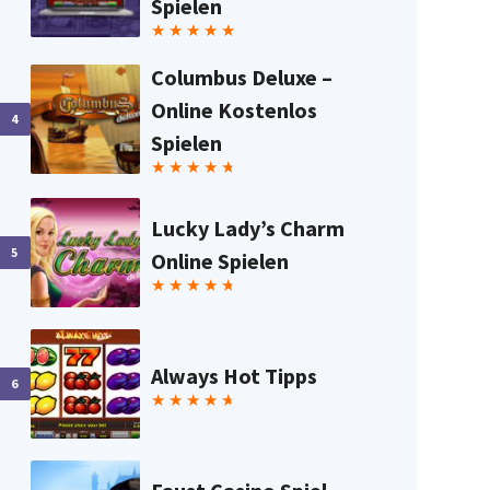
Spielen
Columbus Deluxe –
Online Kostenlos
Spielen
Lucky Lady’s Charm
Online Spielen
Always Hot Tipps