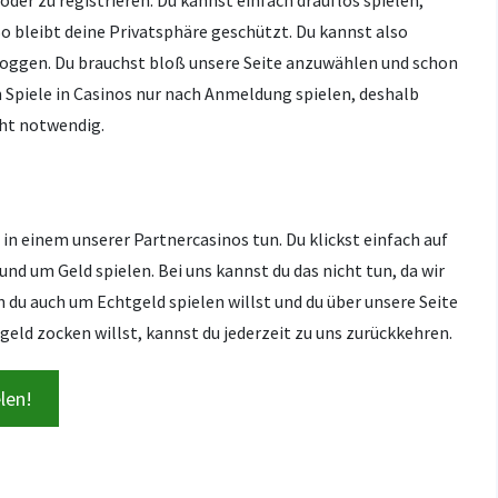
o bleibt deine Privatsphäre geschützt. Du kannst also
nloggen. Du brauchst bloß unsere Seite anzuwählen und schon
 Spiele in Casinos nur nach Anmeldung spielen, deshalb
cht notwendig.
s in einem unserer Partnercasinos tun. Du klickst einfach auf
nd um Geld spielen. Bei uns kannst du das nicht tun, da wir
n du auch um Echtgeld spielen willst und du über unsere Seite
geld zocken willst, kannst du jederzeit zu uns zurückkehren.
len!