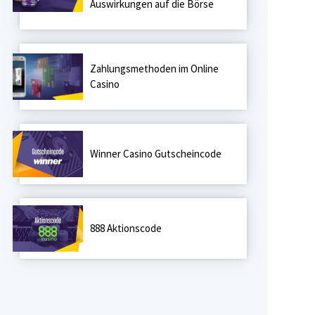
Auswirkungen auf die Börse
Zahlungsmethoden im Online
Casino
Winner Casino Gutscheincode
888 Aktionscode