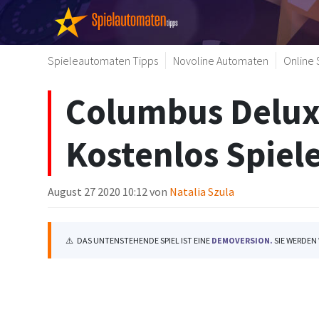
Spieleautomaten Tipps
Novoline Automaten
Online 
Columbus Delux
Kostenlos Spiel
August 27 2020
10:12
von
Natalia Szula
⚠️
DAS UNTENSTEHENDE SPIEL IST EINE
DEMOVERSION.
SIE WERDEN