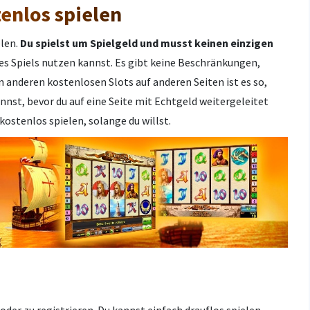
enlos spielen
elen.
Du spielst um Spielgeld und musst keinen einzigen
 des Spiels nutzen kannst. Es gibt keine Beschränkungen,
n anderen kostenlosen Slots auf anderen Seiten ist es so,
nnst, bevor du auf eine Seite mit Echtgeld weitergeleitet
kostenlos spielen, solange du willst.
der zu registrieren. Du kannst einfach drauflos spielen,