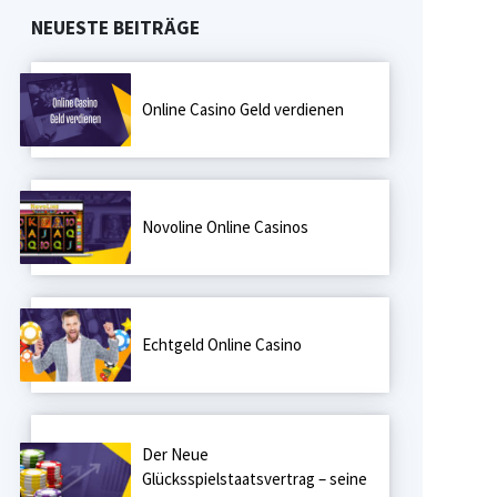
NEUESTE BEITRÄGE
Online Casino Geld verdienen
Novoline Online Casinos
Echtgeld Online Casino
Der Neue
Glücksspielstaatsvertrag – seine