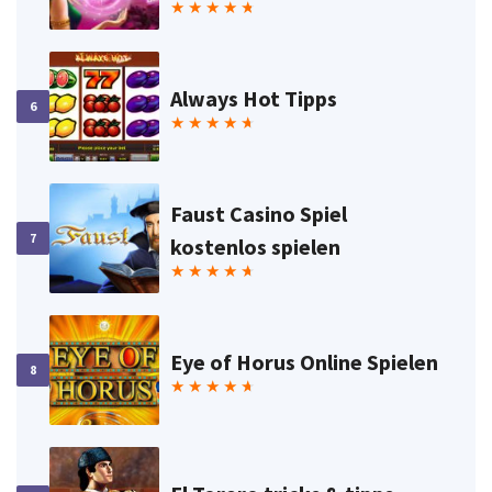
Always Hot Tipps
Faust Casino Spiel
kostenlos spielen
Eye of Horus Online Spielen