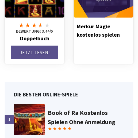
Merkur Magie
BEWERTUNG: 3.44/5
kostenlos spielen
Doppelbuch
JETZT LESEN!
DIE BESTEN ONLINE-SPIELE
Book of Ra Kostenlos
Spielen Ohne Anmeldung