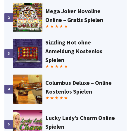
Mega Joker Novoline
Online – Gratis Spielen
Sizzling Hot ohne
Anmeldung Kostenlos
Spielen
Columbus Deluxe – Online
Kostenlos Spielen
Lucky Lady’s Charm Online
Spielen