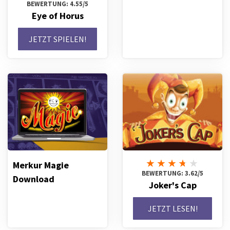
BEWERTUNG: 4.55/5
Eye of Horus
JETZT SPIELEN!
Merkur Magie
BEWERTUNG: 3.62/5
Download
Joker's Cap
JETZT LESEN!