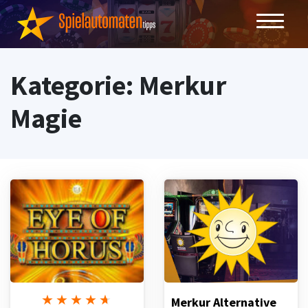
Kategorie: Merkur
Magie
Merkur Alternative